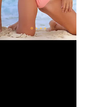
PREGUNTAS FRECUENTES
AVISO DE PRIVACIDAD
ATENCION A CLIENTES
CONTACTANOS POR CORREO ELECTRONICO
MISIÓN
Nuestra misión es ofrecer un método estético para
modelar, tonificar el cuerpo y esculpir la figura.
Mejorando el aspecto físico y el bienestar de las